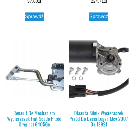
37.00
zł
224.71
zł
Sprawdź
Sprawdź
Renault Oe Mechanizm
Dlaauta Silnik Wycieraczek
Wycieraczek Fiat Scudo Przód
Przód Do Dacia Logan Mcv 2007
Oryginał 6405Ge
Da 19921