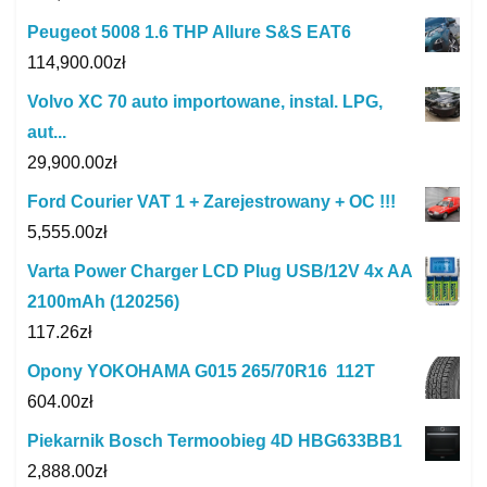
Peugeot 5008 1.6 THP Allure S&S EAT6
114,900.00
zł
Volvo XC 70 auto importowane, instal. LPG,
aut...
29,900.00
zł
Ford Courier VAT 1 + Zarejestrowany + OC !!!
5,555.00
zł
Varta Power Charger LCD Plug USB/12V 4x AA
2100mAh (120256)
117.26
zł
Opony YOKOHAMA G015 265/70R16 112T
604.00
zł
Piekarnik Bosch Termoobieg 4D HBG633BB1
2,888.00
zł