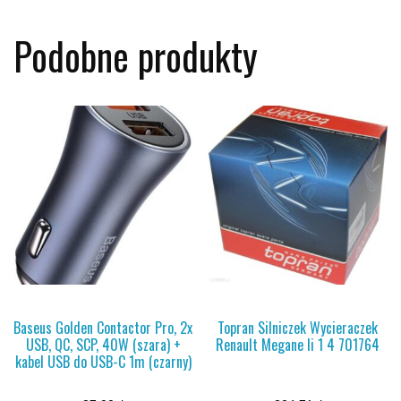
Podobne produkty
Baseus Golden Contactor Pro, 2x
Topran Silniczek Wycieraczek
USB, QC, SCP, 40W (szara) +
Renault Megane Ii 1 4 701764
kabel USB do USB-C 1m (czarny)