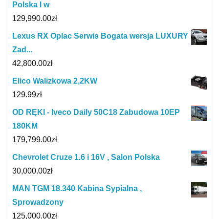
Polska I w
129,990.00
zł
Lexus RX Oplac Serwis Bogata wersja LUXURY
Zad...
42,800.00
zł
Elico Walizkowa 2,2KW
129.99
zł
OD RĘKI - Iveco Daily 50C18 Zabudowa 10EP
180KM
179,799.00
zł
Chevrolet Cruze 1.6 i 16V , Salon Polska
30,000.00
zł
MAN TGM 18.340 Kabina Sypialna ,
Sprowadzony
125,000.00
zł