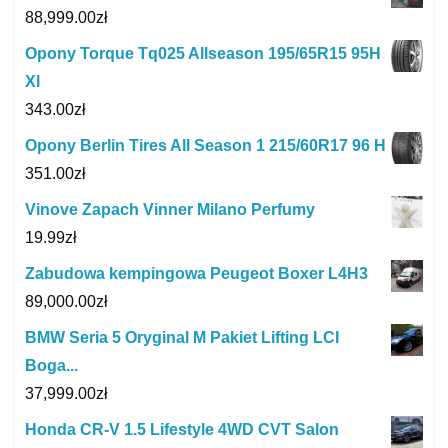
88,999.00
zł
Opony Torque Tq025 Allseason 195/65R15 95H
Xl
343.00
zł
Opony Berlin Tires All Season 1 215/60R17 96 H
351.00
zł
Vinove Zapach Vinner Milano Perfumy
19.99
zł
Zabudowa kempingowa Peugeot Boxer L4H3
89,000.00
zł
BMW Seria 5 Oryginal M Pakiet Lifting LCI
Boga...
37,999.00
zł
Honda CR-V 1.5 Lifestyle 4WD CVT Salon