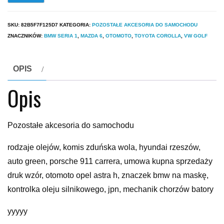
SKU:
82B5F7F125D7
KATEGORIA:
POZOSTAŁE AKCESORIA DO SAMOCHODU
ZNACZNIKÓW:
BMW SERIA 1
,
MAZDA 6
,
OTOMOTO
,
TOYOTA COROLLA
,
VW GOLF
OPIS
Opis
Pozostałe akcesoria do samochodu
rodzaje olejów, komis zduńska wola, hyundai rzeszów,
auto green, porsche 911 carrera, umowa kupna sprzedaży
druk wzór, otomoto opel astra h, znaczek bmw na maskę,
kontrolka oleju silnikowego, jpn, mechanik chorzów batory
yyyyy