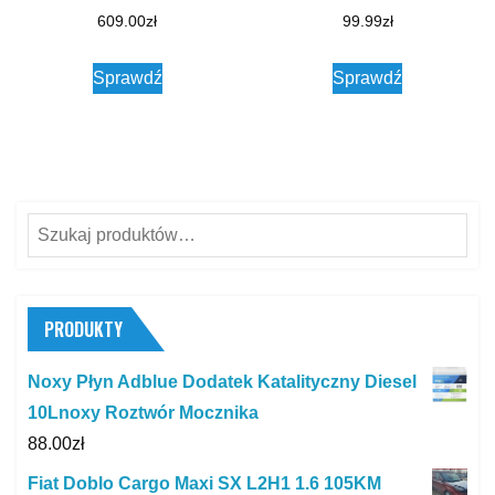
609.00
zł
99.99
zł
Sprawdź
Sprawdź
Szukaj:
PRODUKTY
Noxy Płyn Adblue Dodatek Katalityczny Diesel
10Lnoxy Roztwór Mocznika
88.00
zł
Fiat Doblo Cargo Maxi SX L2H1 1.6 105KM