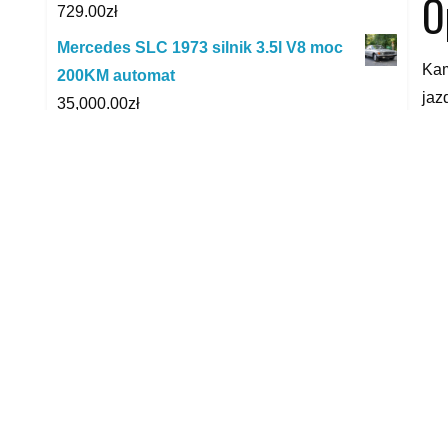
O
729.00
zł
Mercedes SLC 1973 silnik 3.5l V8 moc
Kam
200KM automat
jaz
35,000.00
zł
wyk
K2 Zapach Samochodowy Vento Solo
Leather Refill 8Ml
Ka
5.45
zł
czu
Filtr DPF FAP Opel Movano 2.3 CDTI
yyy
05/2010-
2,175.00
zł
P
Opel Movano L4H2 2.2 165KM Furgon
135,499.00
zł
Motocykl
3,850.00
zł