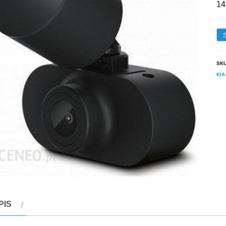
14
SK
KIA
PIS