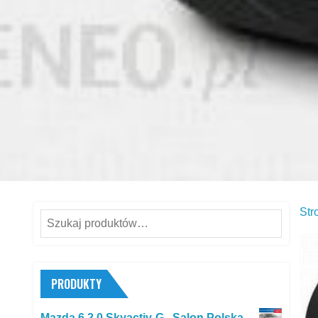
Str
Szukaj:
PRODUKTY
Mazda 6 2.0 Skyactiv-G , Salon Polska,