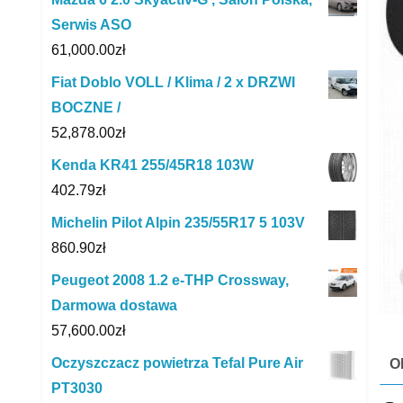
Serwis ASO
61,000.00
zł
Fiat Doblo VOLL / Klima / 2 x DRZWI
BOCZNE /
52,878.00
zł
Kenda KR41 255/45R18 103W
402.79
zł
Michelin Pilot Alpin 235/55R17 5 103V
860.90
zł
Peugeot 2008 1.2 e-THP Crossway,
Darmowa dostawa
57,600.00
zł
Oczyszczacz powietrza Tefal Pure Air
O
PT3030