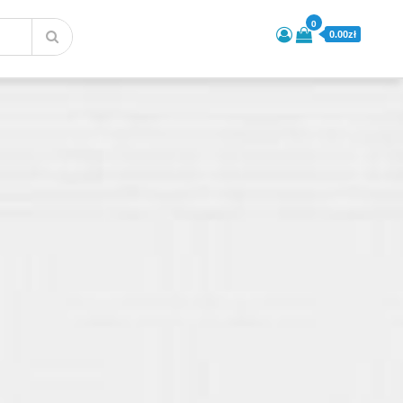
0
0.00zł