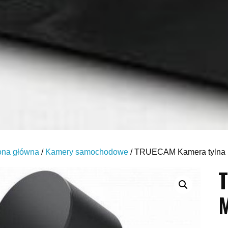
ona główna
/
Kamery samochodowe
/ TRUECAM Kamera tyl
T