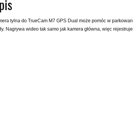
pis
era tylna do TrueCam M7 GPS Dual może pomóc w parkowaniu
dy. Nagrywa wideo tak samo jak kamera główna, więc rejestruj
onuje zdjęcia w rozdzielczości HD (1280 × 720) przy 30 fp.
mery samochodowe
jnik płynu chłodniczego, kodowanie kluczyka, kormoran opony, 
yy
odobne produkty