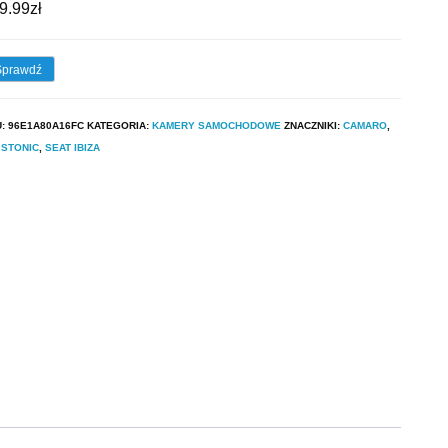
9.99
zł
Sprawdź
U:
96E1A80A16FC
KATEGORIA:
KAMERY SAMOCHODOWE
ZNACZNIKI:
CAMARO
,
 STONIC
,
SEAT IBIZA