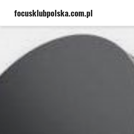
Skip
focusklubpolska.com.pl
to
content