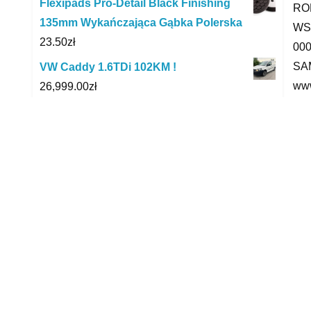
Flexipads Pro-Detail Black Finishing
RO
135mm Wykańczająca Gąbka Polerska
WS
23.50
zł
00
SA
VW Caddy 1.6TDi 102KM !
www
26,999.00
zł
wyb
Nissan Juke 1.6 DIG-T , Salon Polska,
lea
Serwis ASO
Tel
44,000.00
zł
Sam
Hankook Winter I Cept Rs3 W462
195/60R16 93H
qas
426.00
zł
mer
Mannol 9676 Acryl Paint Silver Farba
ibi
Srebrna 450Ml
yyy
14.07
zł
Seca Neo Gray Damskie Szare