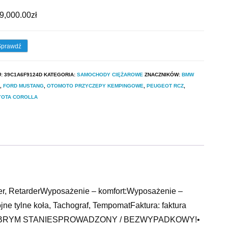
9,000.00
zł
Sprawdź
U:
39C1A6F9124D
KATEGORIA:
SAMOCHODY CIĘŻAROWE
ZNACZNIKÓW:
BMW
,
FORD MUSTANG
,
OTOMOTO PRZYCZEPY KEMPINGOWE
,
PEUGEOT RCZ
,
YOTA COROLLA
er, RetarderWyposażenie – komfort:Wyposażenie –
e tylne koła, Tachograf, TempomatFaktura: faktura
DOBRYM STANIESPROWADZONY / BEZWYPADKOWY!•