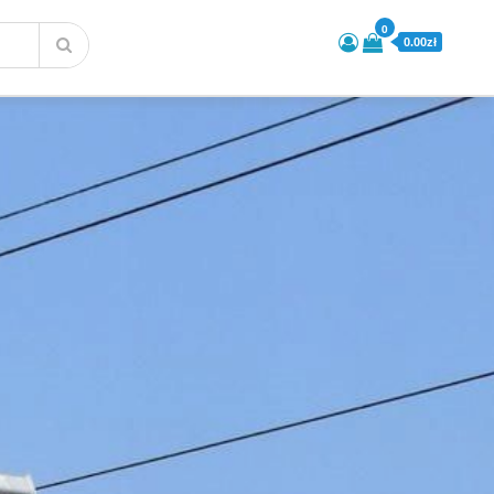
0
0.00zł