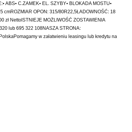
:• ABS• C.ZAMEK• EL. SZYBY• BLOKADA MOSTU•
45 cmROZMIAR OPON: 315/80R22,5ŁADOWNOŚĆ: 18
0 zł NettoISTNIEJE MOŻLIWOŚĆ ZOSTAWIENIA
20 lub 695 322 108NASZA STRONA:
,PolskaPomagamy w załatwieniu leasingu lub kredytu na
PNB Paribas SA. oraz Getin Bank SA.W sprawach
pejskiego Funduszu Leasingowego S.A.Pan Michał Mika
 powrotną dostępne od ręki !
hamulcowe astra g, auto komis strzelno, audi ó3,
atlas, escort konin, ninja h2, wozidlo budowlane, seat