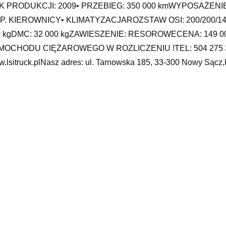
K PRODUKCJI: 2009• PRZEBIEG: 350 000 kmWYPOSAŻENIE
P. KIEROWNICY• KLIMATYZACJAROZSTAW OSI: 200/200/1
0 kgDMC: 32 000 kgZAWIESZENIE: RESOROWECENA: 149 00
MOCHODU CIĘŻAROWEGO W ROZLICZENIU !TEL: 504 275 3
.lsitruck.plNasz adres: ul. Tarnowska 185, 33-300 Nowy Sącz
rany przez Klienta samochód. Współpracujemy z placówkami 
singu polecamy bezpośredni kontakt z przedstawicielem Euro
. 609 523 855Tablice zjazdowe oraz ubezpieczenie OC na drogę
ochody ciężarowe
hqai+2, peugeot 407 2009, komis samochodowy toruń, przewody 
cedes c klasa 2019, części zamienne kielce, up gdańsk, koparki 
za akumulator
yy