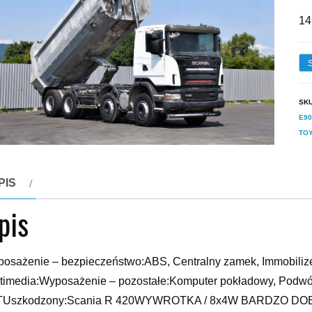
14
SK
E90
TO
PIS
pis
osażenie – bezpieczeństwo:ABS, Centralny zamek, Immobiliz
timedia:Wyposażenie – pozostałe:Komputer pokładowy, Podwójn
TUszkodzony:Scania R 420WYWROTKA / 8x4W BARDZO 