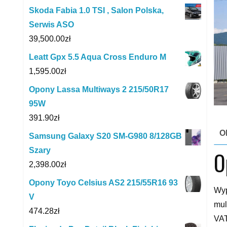
Skoda Fabia 1.0 TSI , Salon Polska,
Serwis ASO
39,500.00
zł
Leatt Gpx 5.5 Aqua Cross Enduro M
1,595.00
zł
Opony Lassa Multiways 2 215/50R17
95W
391.90
zł
O
Samsung Galaxy S20 SM-G980 8/128GB
Szary
O
2,398.00
zł
Opony Toyo Celsius AS2 215/55R16 93
Wyp
V
mul
474.28
zł
VA