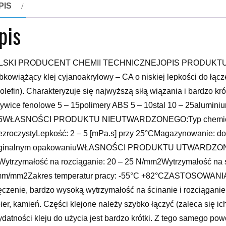
PIS
pis
LSKI PRODUCENT CHEMII TECHNICZNEJOPIS PRODUKTU:PULS
bkowiążący klej cyjanoakrylowy – CA o niskiej lepkości do łąc
iolefin). Charakteryzuje się najwyższą siłą wiązania i bardzo 
ywice fenolowe 5 – 15polimery ABS 5 – 10stal 10 – 25alumini
5WŁASNOŚCI PRODUKTU NIEUTWARDZONEGO:Typ chemiczny: m
ezroczystyLepkość: 2 – 5 [mPa.s] przy 25°CMagazynowanie: d
yginalnym opakowaniuWŁASNOŚCI PRODUKTU UTWARDZONEGO 
ytrzymałość na rozciąganie: 20 – 25 N/mm2Wytrzymałość na ś
m/mm2Zakres temperatur pracy: -55°C +82°CZASTOSOWANIA
czenie, bardzo wysoką wytrzymałość na ścinanie i rozciąganie. 
ier, kamień. Części klejone należy szybko łączyć (zaleca się 
ydatności kleju do użycia jest bardzo krótki. Z tego samego p