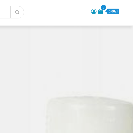
0
0.00zł