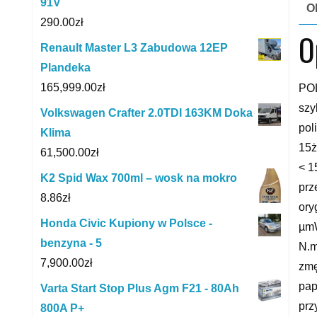
91V
O
290.00
zł
O
Renault Master L3 Zabudowa 12EP
Plandeka
165,999.00
zł
PO
szy
Volkswagen Crafter 2.0TDI 163KM Doka
pol
Klima
15ż
61,500.00
zł
< 1
K2 Spid Wax 700ml – wosk na mokro
prz
8.86
zł
or
Honda Civic Kupiony w Polsce -
µmW
benzyna - 5
N.m
7,900.00
zł
zmę
pap
Varta Start Stop Plus Agm F21 - 80Ah
prz
800A P+