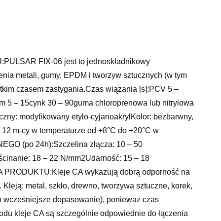
AR FIX-06 jest to jednoskładnikowy
zenia metali, gumy, EPDM i tworzyw sztucznych (w tym
krótkim czasem zastygania.Czas wiązania [s]:PCV 5 –
um 5 – 15cynk 30 – 90guma chloroprenowa lub nitrylowa
odyfikowany etylo-cyjanoakrylKolor: bezbarwny,
o 12 m-cy w temperaturze od +8°C do +20°C w
(po 24h):Szczelina złącza: 10 – 50
cinanie: 18 – 22 N/mm2Udarność: 15 – 18
 PRODUKTU:Kleje CA wykazują dobrą odporność na
Kleją: metal, szkło, drewno, tworzywa sztuczne, korek,
ich wcześniejsze dopasowanie), ponieważ czas
owodu kleje CA są szczególnie odpowiednie do łączenia