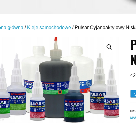
ona główna
/
Kleje samochodowe
/ Pulsar Cyjanoakrylowy Nisk
P
N
42
SK
MAR