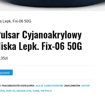
a Lepk. Fix-06 50G
ulsar Cyjanoakrylowy
iska Lepk. Fix-06 50G
.35
zł
Sprawdź
U:
FA4C6B029CFB
KATEGORIA:
KLEJE SAMOCHODOWE
ZNACZNIKÓW:
ASTON
TIN
,
AUDI A3
,
NISSAN GTR
,
SAAB
,
VW POLO