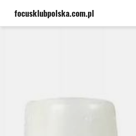
Skip
focusklubpolska.com.pl
to
content