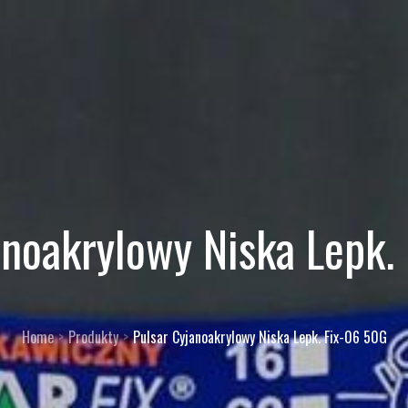
anoakrylowy Niska Lepk.
Home
Produkty
Pulsar Cyjanoakrylowy Niska Lepk. Fix-06 50G