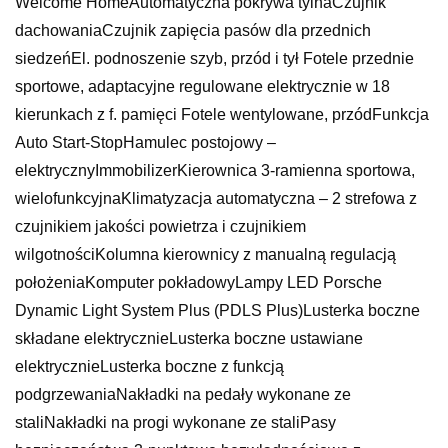
Welcome HomeAutomatyczna pokrywa tylnaCzujnik
dachowaniaCzujnik zapięcia pasów dla przednich
siedzeńEl. podnoszenie szyb, przód i tył Fotele przednie
sportowe, adaptacyjne regulowane elektrycznie w 18
kierunkach z f. pamięci Fotele wentylowane, przódFunkcja
Auto Start-StopHamulec postojowy –
elektrycznyImmobilizerKierownica 3-ramienna sportowa,
wielofunkcyjnaKlimatyzacja automatyczna – 2 strefowa z
czujnikiem jakości powietrza i czujnikiem
wilgotnościKolumna kierownicy z manualną regulacją
położeniaKomputer pokładowyLampy LED Porsche
Dynamic Light System Plus (PDLS Plus)Lusterka boczne
składane elektrycznieLusterka boczne ustawiane
elektrycznieLusterka boczne z funkcją
podgrzewaniaNakładki na pedały wykonane ze
staliNakładki na progi wykonane ze staliPasy