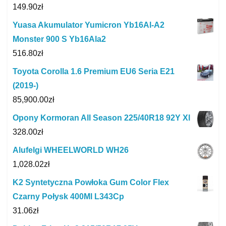
149.90
zł
Yuasa Akumulator Yumicron Yb16Al-A2
Monster 900 S Yb16Ala2
516.80
zł
Toyota Corolla 1.6 Premium EU6 Seria E21
(2019-)
85,900.00
zł
Opony Kormoran All Season 225/40R18 92Y Xl
328.00
zł
Alufelgi WHEELWORLD WH26
1,028.02
zł
K2 Syntetyczna Powłoka Gum Color Flex
Czarny Połysk 400Ml L343Cp
31.06
zł