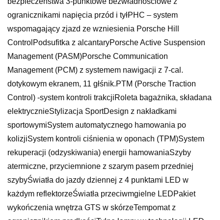
bezpieczeństwa 3-punktowe bezwładnościowe z
ogranicznikami napięcia przód i tyłPHC – system
wspomagający zjazd ze wzniesienia Porsche Hill
ControlPodsufitka z alcantaryPorsche Active Suspension
Management (PASM)Porsche Communication
Management (PCM) z systemem nawigacji z 7-cal.
dotykowym ekranem, 11 głśnik.PTM (Porsche Traction
Control) -system kontroli trakcjiRoleta bagażnika, składana
elektrycznieStylizacja SportDesign z nakładkami
sportowymiSystem automatycznego hamowania po
kolizjiSystem kontroli ciśnienia w oponach (TPM)System
rekuperacji (odzyskiwania) energii hamowaniaSzyby
atermiczne, przyciemnione z szarym pasem przedniej
szybyŚwiatła do jazdy dziennej z 4 punktami LED w
każdym reflektorzeŚwiatła przeciwmgielne LEDPakiet
wykończenia wnętrza GTS w skórzeTempomat z