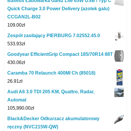
Baseus Ładowarka GaN2 Lite 65W USB / Typ C
Quick Charge 3.0 Power Delivery (azotek galu)
CCGAN2L-B02
109.00
zł
Zespół zasilający PIERBURG 7.02552.45.0
533.93
zł
Goodyear EfficientGrip Compact 185/70R14 88T
430.06
zł
Caramba 70 Relaunch 400Ml Ch (85018)
26.91
zł
Audi A6 3.0 TDI 205 KM, Quattro, Radar,
Automat
105,990.00
zł
Black&Decker Odkurzacz akumulatorowy
ręczny (NVC215W-QW)