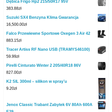
Dębica Frigo Hp2 215/50R17 95V
383.88
zł
Suzuki SX4 Benzyna Klima Gwarancja
16,500.00
zł
Falco Przewiewne Sportowe Oxegen 3 Air 42
883.15
zł
Tracer Artiss RF Nano USB (TRAMYS46100)
59.99
zł
Pirelli Cinturato Winter 2 205/40R18 86V
827.00
zł
K2 SIL 300ml – silikon w spray’u
9.20
zł
Jenox Classic Trabant Zabytek 6V 80Ah 600A
E29