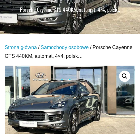
Home
Produkty
Porsche Cayenne GTS 440KM, automat, 4×4, polsk…
Strona główna
/
Samochody osobowe
/ Porsche Cayenne
GTS 440KM, automat, 4×4, polsk…