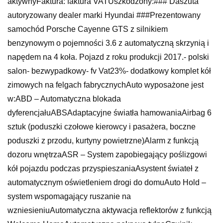
aktywnyFaktura: faktura VATUszkodzony:### Daszuta
autoryzowany dealer marki Hyundai ###Prezentowany
samochód Porsche Cayenne GTS z silnikiem
benzynowym o pojemności 3.6 z automatyczną skrzynią i
napędem na 4 koła. Pojazd z roku produkcji 2017.- polski
salon- bezwypadkowy- fv Vat23%- dodatkowy komplet kół
zimowych na felgach fabrycznychAuto wyposażone jest
w:ABD – Automatyczna blokada
dyferencjałuABSAdaptacyjne światła hamowaniaAirbag 6
sztuk (poduszki czołowe kierowcy i pasażera, boczne
poduszki z przodu, kurtyny powietrzne)Alarm z funkcją
dozoru wnętrzaASR – System zapobiegający poślizgowi
kół pojazdu podczas przyspieszaniaAsystent świateł z
automatycznym oświetleniem drogi do domuAuto Hold –
system wspomagający ruszanie na
wzniesieniuAutomatyczna aktywacja reflektorów z funkcją