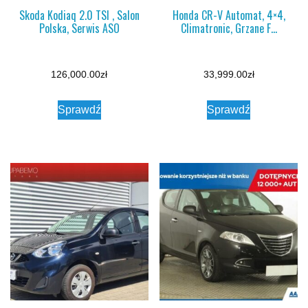
Skoda Kodiaq 2.0 TSI , Salon
Honda CR-V Automat, 4×4,
Polska, Serwis ASO
Climatronic, Grzane F…
126,000.00
zł
33,999.00
zł
Sprawdź
Sprawdź