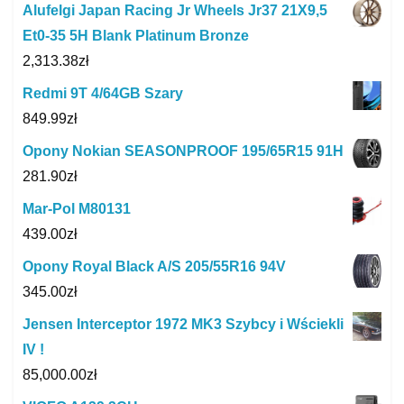
Alufelgi Japan Racing Jr Wheels Jr37 21X9,5
Et0-35 5H Blank Platinum Bronze
2,313.38
zł
Redmi 9T 4/64GB Szary
849.99
zł
Opony Nokian SEASONPROOF 195/65R15 91H
281.90
zł
Mar-Pol M80131
439.00
zł
Opony Royal Black A/S 205/55R16 94V
345.00
zł
Jensen Interceptor 1972 MK3 Szybcy i Wściekli
IV !
85,000.00
zł