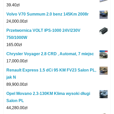
39.40
zł
Volvo V70 Summum 2.0 benz 145Km 2008r
24,000.00
zł
Przetwornica VOLT IPS-1000 24V/230V
750/1000W
165.00
zł
Chrysler Voyager 2.8 CRD , Automat, 7 miejsc
17,000.00
zł
Renault Express 1.5 dCi 95 KM FV23 Salon PL,
jak N
89,900.00
zł
Opel Movano 2.3-130KM Klima wysoki długi
Salon PL
44,280.00
zł