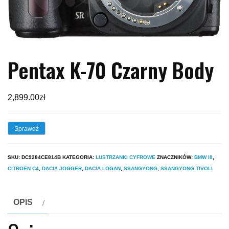
Pentax K-70 Czarny Body
2,899.00
zł
Sprawdź
SKU:
DC9284CE814B
KATEGORIA:
LUSTRZANKI CYFROWE
ZNACZNIKÓW:
BMW I8
,
CITROEN C4
,
DACIA JOGGER
,
DACIA LOGAN
,
SSANGYONG
,
SSANGYONG TIVOLI
OPIS