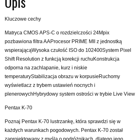
Opis
Kluczowe cechy
Matryca CMOS APS-C o rozdzielczości 24Mpix
pozbawiona filtra AAProcesor PRIME MII z jednostką
wspierającąWysoka czułość ISO do 102400System Pixel
Shift Resolution z funkcją korekcji ruchuKonstrukcja
odporna na zachlapanie, kurz i niskie
temperaturyStabilizacja obrazu w korpusieRuchomy
wyświetlacz z trybem ustawień nocnych i
plenerowychHybrydowy system ostrości w trybie Live View
Pentax K-70
Poznaj Pentax K-70 lustrzankę, która sprawdzi się w
każdych warunkach pogodowych. Pentax K-70 został
zaprojektowany z myślą o podróżnikach, dlatego jego