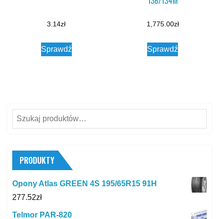
136/134M
3.14
zł
1,775.00
zł
Sprawdź
Sprawdź
Szukaj:
PRODUKTY
Opony Atlas GREEN 4S 195/65R15 91H
277.52
zł
Telmor PAR-820