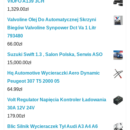
VIOFO A139 3CH
1,329.00
zł
Valvoline Olej Do Automatycznej Skrzyni
Biegów Valvoline Synpower Dct Va 1 Litr
793480
66.00
zł
Suzuki Swift 1.3 , Salon Polska, Serwis ASO
15,000.00
zł
Hq Automotive Wycieraczki Aero Dynamic
Peugeot 307 T5 2000 05
64.99
zł
Volt Regulator Napięcia Kontroler Ładowania
30A 12V 24V
179.00
zł
Blic Silnik Wycieraczek Tył Audi A3 A4 A6