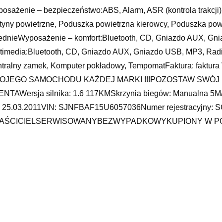
osażenie – bezpieczeństwo:ABS, Alarm, ASR (kontrola trakcji), ES
tyny powietrzne, Poduszka powietrzna kierowcy, Poduszka pow
ednieWyposażenie – komfort:Bluetooth, CD, Gniazdo AUX, Gn
timedia:Bluetooth, CD, Gniazdo AUX, Gniazdo USB, MP3, Radi
tralny zamek, Komputer pokładowy, TempomatFaktura: fakt
OJEGO SAMOCHODU KAŻDEJ MARKI !!!POZOSTAW SWÓJ
NTAWersja silnika: 1.6 117KMSkrzynia biegów: Manualna 5M/
.: 25.03.2011VIN: SJNFBAF15U6057036Numer rejestracyjny: S
AŚCICIELSERWISOWANYBEZWYPADKOWYKUPIONY W POL
YOTAKUPUJĄCY ZWOLNIONY Z OPŁATY SKARBOWEJWyposażen
omagania awaryjnego- VSC + TRC (kontrola trakcji)- Poduszk
łowa pasażera- Poduszki powietrzne boczne przednie- Kurtyny 
matyzacja automatyczna- Elektryczne szyby przednie- Elektryczn
pomat- Komputer pokładowy- Radio fabryczne z napędem CD +
órkowego- Sterowanie radiem z koła kierownicy- Centralny zam
umna kierownicza regulowana- Fotel kierowcy z regulacją wyso