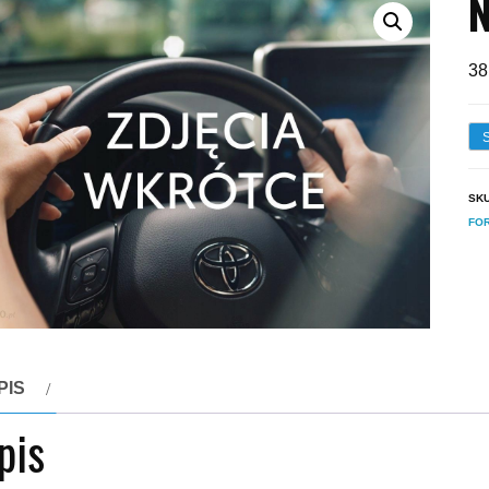
N
38
SK
FO
PIS
pis