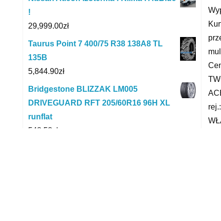
Wyp
!
Kur
29,999.00
zł
prz
Taurus Point 7 400/75 R38 138A8 TL
mul
135B
Cen
5,844.90
zł
TW
Bridgestone BLIZZAK LM005
ACE
DRIVEGUARD RFT 205/60R16 96H XL
rej
runflat
WŁ
548.58
zł
TO
Chrysler 300C 3.5 V6 249KM 4x4
wsp
Automat Skóra
czo
28,900.00
zł
Kli
Tem
VW Golf 1.4 TSI , Automat, Navi, Klima
kom
30,000.00
zł
Kol