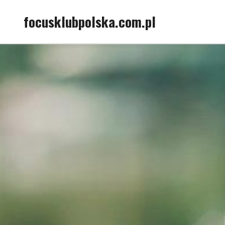
Skip
focusklubpolska.com.pl
to
content