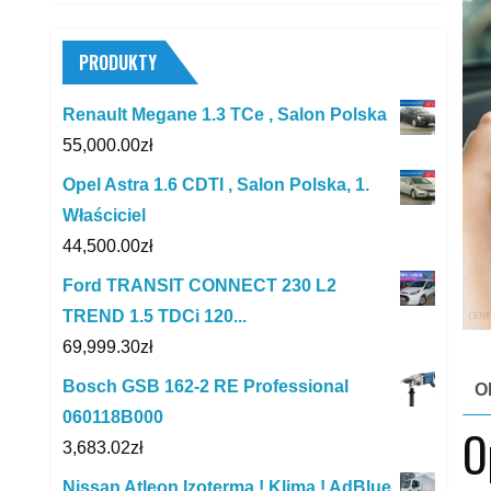
PRODUKTY
Renault Megane 1.3 TCe , Salon Polska
55,000.00
zł
Opel Astra 1.6 CDTI , Salon Polska, 1.
Właściciel
44,500.00
zł
Ford TRANSIT CONNECT 230 L2
TREND 1.5 TDCi 120...
69,999.30
zł
Bosch GSB 162-2 RE Professional
O
060118B000
O
3,683.02
zł
Nissan Atleon Izoterma ! Klima ! AdBlue