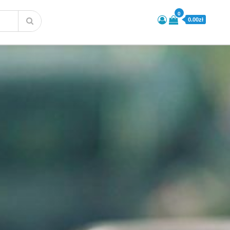
0
0.00zł