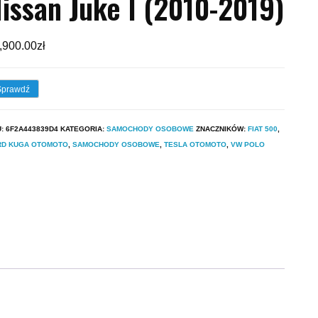
issan Juke I (2010-2019)
,900.00
zł
Sprawdź
U:
6F2A443839D4
KATEGORIA:
SAMOCHODY OSOBOWE
ZNACZNIKÓW:
FIAT 500
,
RD KUGA OTOMOTO
,
SAMOCHODY OSOBOWE
,
TESLA OTOMOTO
,
VW POLO