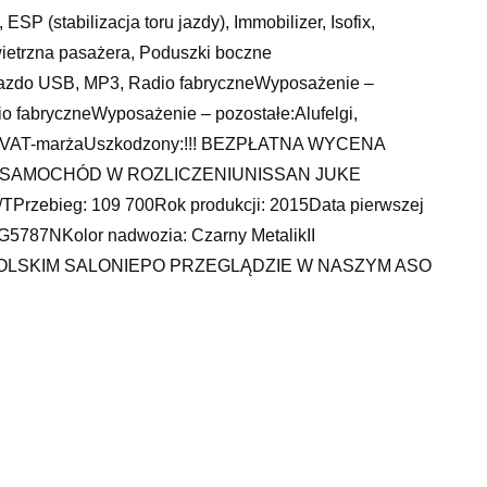
P (stabilizacja toru jazdy), Immobilizer, Isofix,
ietrzna pasażera, Poduszki boczne
iazdo USB, MP3, Radio fabryczneWyposażenie –
o fabryczneWyposażenie – pozostałe:Alufelgi,
ura VAT-marżaUszkodzony:!!! BEZPŁATNA WYCENA
 SAMOCHÓD W ROZLICZENIUNISSAN JUKE
TPrzebieg: 109 700Rok produkcji: 2015Data pierwszej
G5787NKolor nadwozia: Czarny MetalikII
SKIM SALONIEPO PRZEGLĄDZIE W NASZYM ASO
ie:Bezpieczeństwo:- ABS + EBD + BA – system
a powietrzna czołowa kierowcy- Poduszka powietrzna
powietrzne- Światła przeciwmgielneKomfort:-
e szyby tylne- Elektrycznie sterowane lusterka boczne-
 MP3- Bluetooth – zestaw głośnomówiący do telefonu
ek sterowany pilotem- Wielofunkcyjna kierownica-
kości- Składana i dzielona tylna kanapaInne-