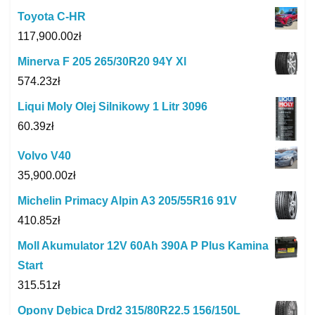
Toyota C-HR
117,900.00
zł
Minerva F 205 265/30R20 94Y Xl
574.23
zł
Liqui Moly Olej Silnikowy 1 Litr 3096
60.39
zł
Volvo V40
35,900.00
zł
Michelin Primacy Alpin A3 205/55R16 91V
410.85
zł
Moll Akumulator 12V 60Ah 390A P Plus Kamina
Start
315.51
zł
Opony Dębica Drd2 315/80R22.5 156/150L