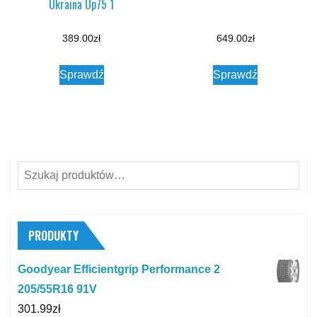
Ukraina Up75 1
389.00
zł
649.00
zł
Sprawdź
Sprawdź
Szukaj:
PRODUKTY
Goodyear Efficientgrip Performance 2
205/55R16 91V
301.99
zł