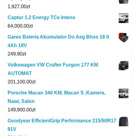
1,927.00
zł
Captur 1.2 Energy TCe Intens
64,000.00
zł
Gares Bateria Akumulator Do Aeg Bhss 18 0
4Ah 18V
249.90
zł
Volkswagen VW Crafter Furgon 177 KM
AUTOMAT
201,100.00
zł
Porsche Macan 340 KM, Macan S ,Kamera,
Nawi, Salon
149,900.00
zł
Goodyear EfficientGrip Performance 215/50R17
91V