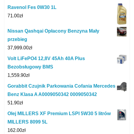
Ravenol Fes 0W30 1L
71.00
zł
Nissan Qashqai Opłacony Benzyna Mały
przebieg
37,999.00
zł
Volt LiFePO4 12,8V 45Ah 40A Plus
Bezobsługowy BMS
1,559.90
zł
Gorabbit Czujnik Parkowania Cofania Mercedes
Benz Klasa A A0009050342 0009050342
51.90
zł
Olej MILLERS XF Premium LSPI 5W30 5 litrów
MILLERS 8099 5L
162.00
zł