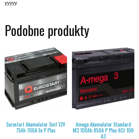
yyyyy
Podobne produkty
Eurostart Akumulator Smf 12V
Amega Akumulator Standard
75Ah 700A En P Plus
M3 100Ah 850A P Plus 6Ct 100
A3