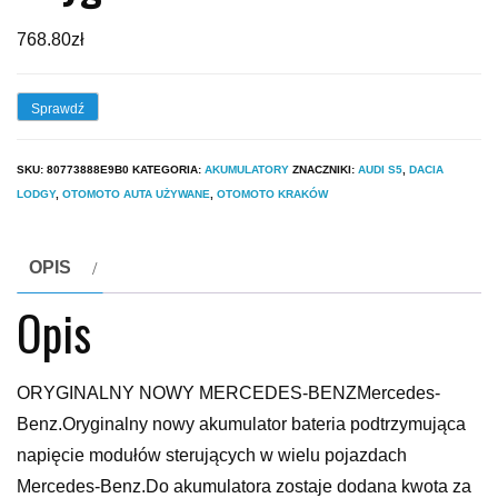
768.80
zł
Sprawdź
SKU:
80773888E9B0
KATEGORIA:
AKUMULATORY
ZNACZNIKI:
AUDI S5
,
DACIA
LODGY
,
OTOMOTO AUTA UŻYWANE
,
OTOMOTO KRAKÓW
OPIS
Opis
ORYGINALNY NOWY MERCEDES-BENZMercedes-
Benz.Oryginalny nowy akumulator bateria podtrzymująca
napięcie modułów sterujących w wielu pojazdach
Mercedes-Benz.Do akumulatora zostaje dodana kwota za