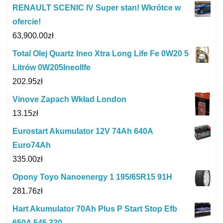
RENAULT SCENIC IV Super stan! Wkrótce w
ofercie!
63,900.00
zł
Total Olej Quartz Ineo Xtra Long Life Fe 0W20 5
Litrów 0W205Ineollfe
202.95
zł
Vinove Zapach Wkład London
13.15
zł
Eurostart Akumulator 12V 74Ah 640A
Euro74Ah
335.00
zł
Opony Toyo Nanoenergy 1 195/65R15 91H
281.76
zł
Hart Akumulator 70Ah Plus P Start Stop Efb
650A 545 330