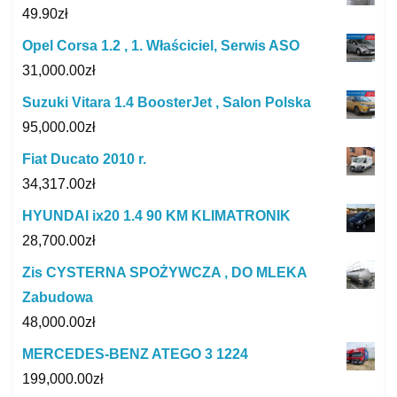
49.90
zł
Opel Corsa 1.2 , 1. Właściciel, Serwis ASO
31,000.00
zł
Suzuki Vitara 1.4 BoosterJet , Salon Polska
95,000.00
zł
Fiat Ducato 2010 r.
34,317.00
zł
HYUNDAI ix20 1.4 90 KM KLIMATRONIK
28,700.00
zł
Zis CYSTERNA SPOŻYWCZA , DO MLEKA
Zabudowa
48,000.00
zł
MERCEDES-BENZ ATEGO 3 1224
199,000.00
zł