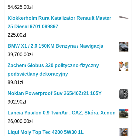
54,625.00
zł
Klokkerholm Rura Katalizator Renault Master
25 Diesel 9701 099897
225.00
zł
BMW X1 / 2.0 150KM Benzyna / Nawigacja
39,700.00
zł
Zachem Globus 320 polityczno-fizyczny
podświetlany dekoracyjny
89.81
zł
Nokian Powerproof Suv 265/40Zr21 105Y
902.90
zł
Lancia Ypsilon 0.9 TwinAir , GAZ, Skóra, Xenon
26,000.00
zł
Liqui Moly Top Tec 4200 5W30 1L