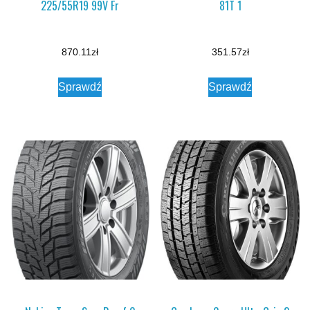
225/55R19 99V Fr
81T 1
870.11
zł
351.57
zł
Sprawdź
Sprawdź