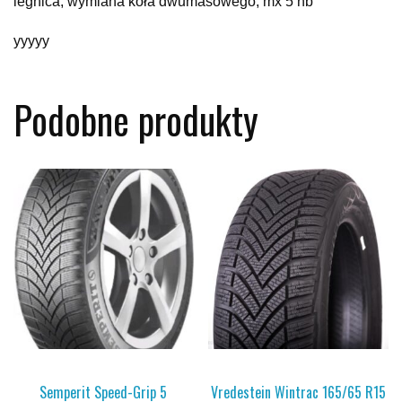
legnica, wymiana koła dwumasowego, mx 5 nb
yyyyy
Podobne produkty
Semperit Speed-Grip 5
Vredestein Wintrac 165/65 R15