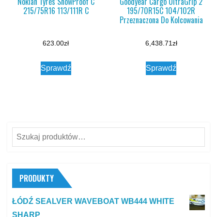
Nokian Tyres SnowProof C
Goodyear Cargo UltraGrip 2
215/75R16 113/111R C
195/70R15C 104/102R
Przeznaczona Do Kolcowania
623.00
zł
6,438.71
zł
Sprawdź
Sprawdź
Szukaj:
PRODUKTY
ŁÓDŹ SEALVER WAVEBOAT WB444 WHITE
SHARP