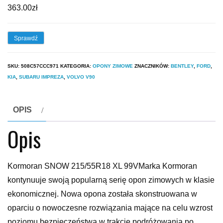
363.00
zł
Sprawdź
SKU:
508C57CCC971
KATEGORIA:
OPONY ZIMOWE
ZNACZNIKÓW:
BENTLEY
,
FORD
,
KIA
,
SUBARU IMPREZA
,
VOLVO V90
OPIS
Opis
Kormoran SNOW 215/55R18 XL 99VMarka Kormoran
kontynuuje swoją popularną serię opon zimowych w klasie
ekonomicznej. Nowa opona została skonstruowana w
oparciu o nowoczesne rozwiązania mające na celu wzrost
poziomu bezpieczeństwa w trakcie podróżowania po