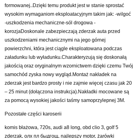
formowanej..Dzięki temu produkt jest w stanie sprostać
wysokim wymaganiom eksploatacyjnym takim jak: -wilgoć
-uszkodzenia mechaniczne-sól drogowa -
korozjaDoskonale zabezpieczają zderzak auta przed
uszkodzeniami mechanicznymi na jego górnej
powierzchni, która jest ciągle eksploatowana podczas
załadunku lub wyładunku.Charakteryzują się doskonałą
jakością oraz oryginalnym wzornictwem dzięki czemu Twój
samochód zyska nowy wygląd.Montaż nakładek na
zderzak jest bardzo prosty i nie zajmie więcej czasu jak 20
– 25 minut (dołączona instrukcja).Nakładki mocowane są
za pomocą wysokiej jakości taśmy samoprzylepnej 3M.
Pozostałe części karoserii
komis błażowa, 720s, audi a8 long, obd clio 3, golf 5
zderzak, олх пл быдгощ, najlepszy motor, żarówki