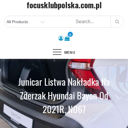
focusklubpolska.com.pl
Skip
to
content
0
MENU
Junicar Listwa Nakładka Na
Zderzak Hyundai Bayon Od
2021R. N067