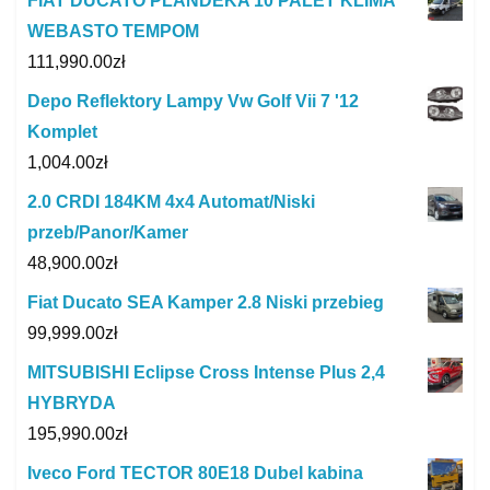
FIAT DUCATO PLANDEKA 10 PALET KLIMA
WEBASTO TEMPOM
111,990.00
zł
Depo Reflektory Lampy Vw Golf Vii 7 '12
Komplet
1,004.00
zł
2.0 CRDI 184KM 4x4 Automat/Niski
przeb/Panor/Kamer
48,900.00
zł
Fiat Ducato SEA Kamper 2.8 Niski przebieg
99,999.00
zł
MITSUBISHI Eclipse Cross Intense Plus 2,4
HYBRYDA
195,990.00
zł
Iveco Ford TECTOR 80E18 Dubel kabina