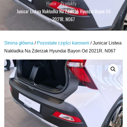
Home
Produkty
Junicar Listwa Nakładka Na Zderzak Hyundai Bayon Od
2021R. N067
Strona główna
/
Pozostałe części karoserii
/ Junicar Listwa
Nakładka Na Zderzak Hyundai Bayon Od 2021R. N067