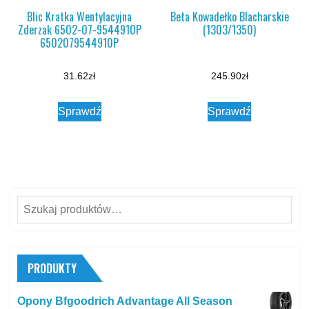
Blic Kratka Wentylacyjna
Beta Kowadełko Blacharskie
Zderzak 6502-07-9544910P
(1303/1350)
6502079544910P
31.62
zł
245.90
zł
Sprawdź
Sprawdź
Szukaj:
PRODUKTY
Opony Bfgoodrich Advantage All Season