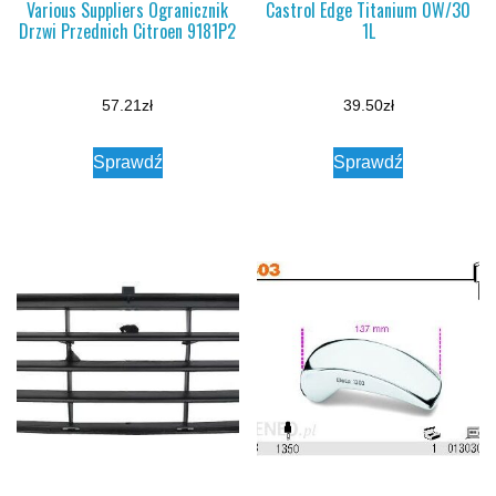
Various Suppliers Ogranicznik
Castrol Edge Titanium 0W/30
Drzwi Przednich Citroen 9181P2
1L
57.21
zł
39.50
zł
Sprawdź
Sprawdź