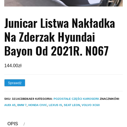
Junicar Listwa Nakładka
Na Zderzak Hyundai
Bayon Od 2021R. N067
144.00
zł
Sprawdź
SKU:
321ACDBD6AE9
KATEGORIA:
POZOSTAŁE CZĘŚCI KAROSERII
ZNACZNIKÓW:
AUDI A5
,
BMW 7
,
HONDA CIVIC
,
LEXUS IS
,
SEAT LEON
,
VOLVO XC60
OPIS