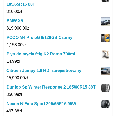
185/65R15 88T
310.00
zł
BMW X5
319,900.00
zł
POCO M4 Pro 5G 6/128GB Czarny
1,158.00
zł
Płyn do mycia felg K2 Roton 700ml
14.99
zł
Citroen Jumpy 1.6 HDI zarejestrowany
15,990.00
zł
Dunlop Sp Winter Response 2 185/60R15 88T
356.99
zł
Nexen N'Fera Sport 205/65R16 95W
497.38
zł