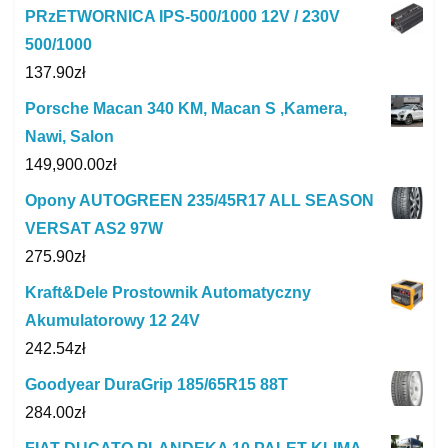
PRzETWORNICA IPS-500/1000 12V / 230V
500/1000
137.90
zł
Porsche Macan 340 KM, Macan S ,Kamera,
Nawi, Salon
149,900.00
zł
Opony AUTOGREEN 235/45R17 ALL SEASON
VERSAT AS2 97W
275.90
zł
Kraft&Dele Prostownik Automatyczny
Akumulatorowy 12 24V
242.54
zł
Goodyear DuraGrip 185/65R15 88T
284.00
zł