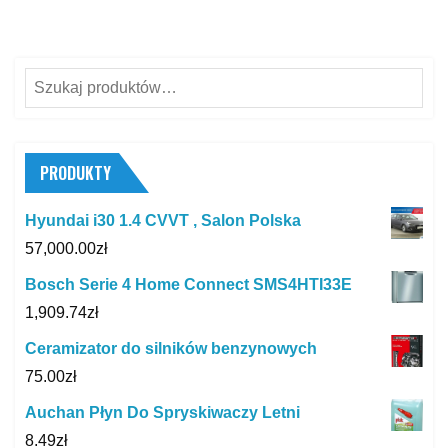
Szukaj:
PRODUKTY
Hyundai i30 1.4 CVVT , Salon Polska
57,000.00
zł
Bosch Serie 4 Home Connect SMS4HTI33E
1,909.74
zł
Ceramizator do silników benzynowych
75.00
zł
Auchan Płyn Do Spryskiwaczy Letni
8.49
zł