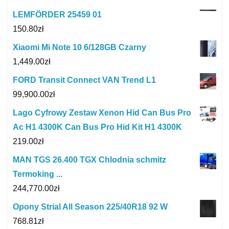
LEMFÖRDER 25459 01
150.80
zł
Xiaomi Mi Note 10 6/128GB Czarny
1,449.00
zł
FORD Transit Connect VAN Trend L1
99,900.00
zł
Lago Cyfrowy Zestaw Xenon Hid Can Bus Pro
Ac H1 4300K Can Bus Pro Hid Kit H1 4300K
219.00
zł
MAN TGS 26.400 TGX Chlodnia schmitz
Termoking ...
244,770.00
zł
Opony Strial All Season 225/40R18 92 W
768.81
zł