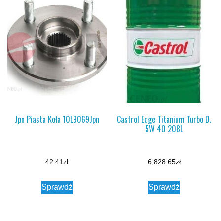
Jpn Piasta Koła 10L9069Jpn
Castrol Edge Titanium Turbo D.
5W 40 208L
42.41
zł
6,828.65
zł
Sprawdź
Sprawdź