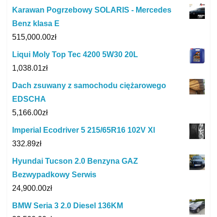
Karawan Pogrzebowy SOLARIS - Mercedes
Benz klasa E
515,000.00
zł
Liqui Moly Top Tec 4200 5W30 20L
1,038.01
zł
Dach zsuwany z samochodu ciężarowego
EDSCHA
5,166.00
zł
Imperial Ecodriver 5 215/65R16 102V Xl
332.89
zł
Hyundai Tucson 2.0 Benzyna GAZ
Bezwypadkowy Serwis
24,900.00
zł
BMW Seria 3 2.0 Diesel 136KM