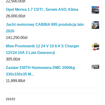
22,500.00
zł
Opel Meriva 1.7 CDTI , Serwis ASO, Klima
26,000.00
zł
Jacht motorowy CABINA 695 produkcja lato
2020
141,250.00
zł
Msw Prostownik 12 24 V 10 6 A S Charger
12V24 10A 3 Lata Gwarancji
305.00
zł
Zaslaw 330TH Hamowana DMC 2000kg
330x150x35 M...
11,999.88
zł
zzzzz