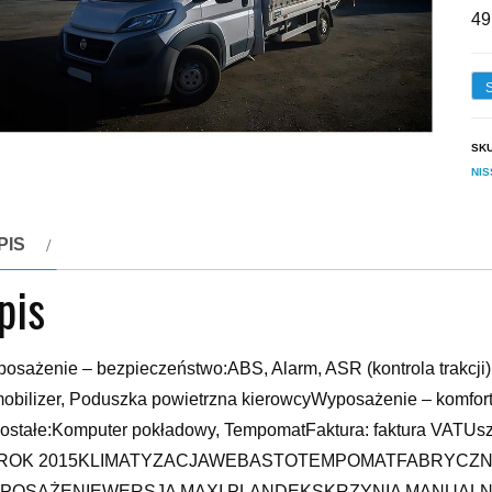
49
SK
NI
PIS
pis
osażenie – bezpieczeństwo:ABS, Alarm, ASR (kontrola trakcji), 
obilizer, Poduszka powietrzna kierowcyWyposażenie – komfo
ostałe:Komputer pokładowy, TempomatFaktura: faktura VAT
ROK 2015KLIMATYZACJAWEBASTOTEMPOMATFABRYCZN
POSAŻENIEWERSJA MAXI PLANDEKSKRZYNIA MANUALNA