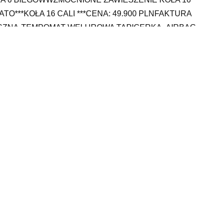
***KOŁA 16 CALI ***CENA: 49.900 PLNFAKTURA
YCZNA-TEMPOMAT-WELUROWA TAPICERKA- AIRBAG
-KONTROLA TRAKCJI- ELEKTRYCZNE SZYBY-
OTA- KOMPUTER POKŁADOWY- ELEKTRYCZNIE
OTEL KIEROWCYCENA : 49.900 PLNFAKTURA VAT
21566LOKALIZACJA: KŁODZKO 80 KM OD
 komis focus tarnobrzeg, napinacz paska wielorowkowego
rowki h6w, jeep grand cherokee overland, kia optima 2.0