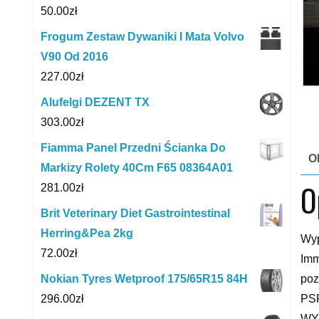
50.00
zł
Frogum Zestaw Dywaniki I Mata Volvo
V90 Od 2016
227.00
zł
Alufelgi DEZENT TX
303.00
zł
Fiamma Panel Przedni Ścianka Do
O
Markizy Rolety 40Cm F65 08364A01
O
281.00
zł
Brit Veterinary Diet Gastrointestinal
Herring&Pea 2kg
Wyp
72.00
zł
Imm
poz
Nokian Tyres Wetproof 175/65R15 84H
PS
296.00
zł
WY