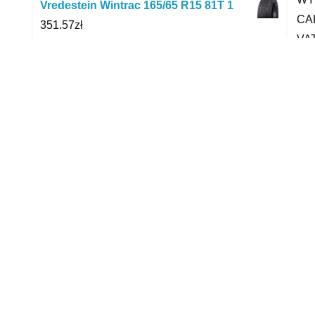
Vredestein Wintrac 165/65 R15 81T 1
CA
351.57
zł
VA
Fleetguard Filtr Oleju Lf3665
KI
41.92
zł
EL
Autopart Galaxy Plus Duplex 12V 85 Ah
RE
850 A
23
428.00
zł
WR
Opony Nokian WR SUV 4 275/50R21
Sa
113W XL
pro
1,303.90
zł
obj
VW TOURAN II * bogata wersja *
ben
39,900.00
zł
yyy
Hankook Ventus Prime4 K135
205/55R17 95V
479.00
zł