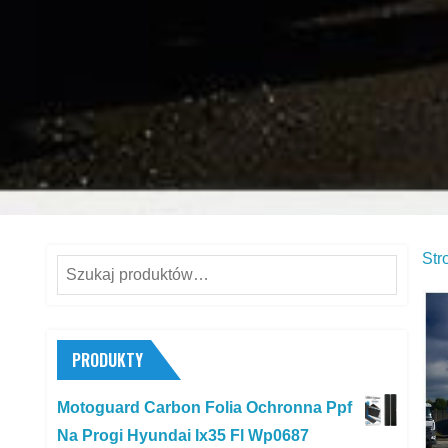
Str
Szukaj:
PRODUKTY
Motoguard Carbon Folia Ochronna Ppf
Na Progi Hyundai Ix35 Fl Wp0687