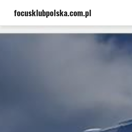
Skip
focusklubpolska.com.pl
to
content