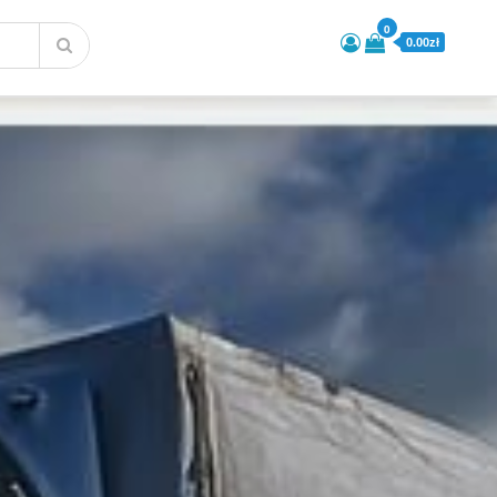
0
0.00zł