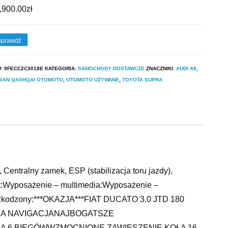
,900.00
zł
Sprawdź
U:
9FECC2C3018E
KATEGORIA:
SAMOCHODY DOSTAWCZE
ZNACZNIKI:
AUDI A8
,
SSAN QASHQAI OTOMOTO
,
OTOMOTO UŻYWANE
,
TOYOTA SUPRA
Centralny zamek, ESP (stabilizacja toru jazdy),
rt:Wyposażenie – multimedia:Wyposażenie –
Uszkodzony:***OKAZJA***FIAT DUCATO 3.0 JTD 180
A NAVIGACJANAJBOGATSZE
 6 BIEGÓWWZMOCNIONE ZAWIESZENIE KOŁA 16