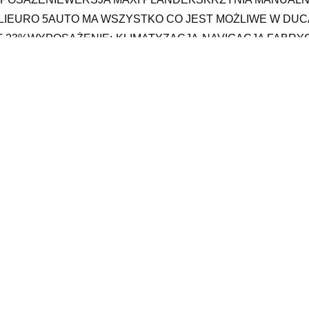
LIEURO 5AUTO MA WSZYSTKO CO JEST MOŻLIWE W DUCATO
T 23%WYPOSAŻENIE:-KLIMATYZACJA-NAVIGACJA FABR
EROWCY- REGULOWANA KOLUMNA KIEROWNICY- ABS-ESP
.PODGRZEWANE LUSTERKA- CENTRALNY ZAMEK NA PIL
GULOWANE REFLEKTORY- IMMOBILIZER- REGULOWANY F
%WIĘCEJ INFORMACJI POD NUMEREM TELEFONUTEL.6092
OCŁAWIA woj.DOLNOŚLĄSKI
mochody dostawcze
szek do prania tapicerki samochodowej, seat ateca 2021, auto
awy, auto z największym przebiegiem, oto bytow, auta kupno, za
zyna, www uzywane plichta com pl
yy